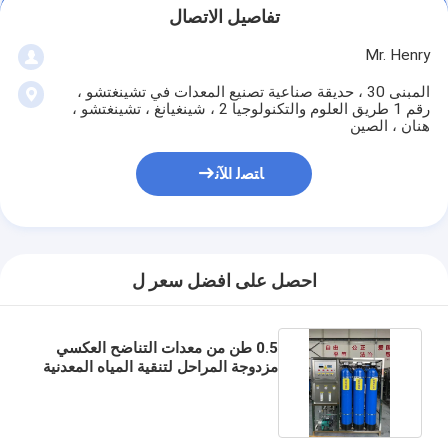
تفاصيل الاتصال
Mr. Henry
المبنى 30 ، حديقة صناعية تصنيع المعدات في تشينغتشو ،
رقم 1 طريق العلوم والتكنولوجيا 2 ، شينغيانغ ، تشينغتشو ،
هنان ، الصين
ﺎﺘﺼﻟ ﺍﻶﻧ
احصل على افضل سعر ل
0.5 طن من معدات التناضح العكسي
مزدوجة المراحل لتنقية المياه المعدنية
النقية