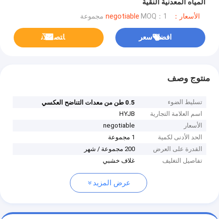
المياه المعدنية النقية
الأسعار：negotiable
MOQ：1 مجموعة
افضل سعر
ﺎﺘﺼﻟ ﺍﻶﻧ
منتوج وصف
تسليط الضوء
0.5 طن من معدات التناضح العكسي
اسم العلامة التجارية
HYJB
الأسعار
negotiable
الحد الأدنى لكمية
1 مجموعة
القدرة على العرض
200 مجموعة / شهر
تفاصيل التغليف
غلاف خشبي
عرض المزيد