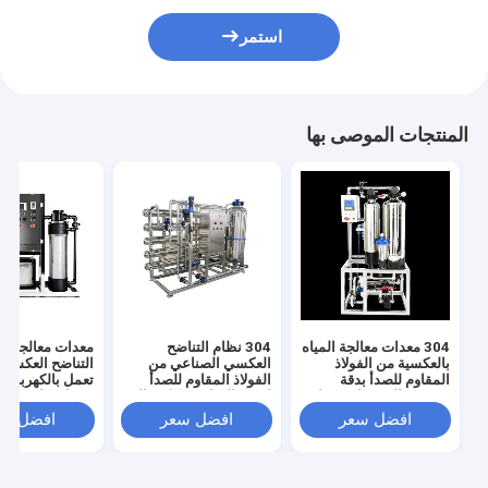
استمر
المنتجات الموصى بها
304 معدات معالجة المياه
304 نظام التناضح
معدات معالجة مي
بالعكسية من الفولاذ
العكسي الصناعي من
التناضح العكسي 
المقاوم للصدأ بدقة
الفولاذ المقاوم للصدأ
تعمل بالكهرباء 
تصفية عالية جدا وضغط
لتنقية المياه بشكل مثالي
مدخل 
مدخل المياه 0.3MPA
ودائم
باسكال ودقة ترش
افضل سعر
افضل سعر
افضل سع
جدًا