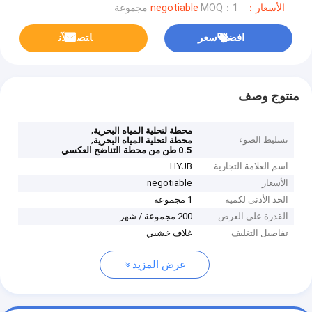
الأسعار：negotiable
MOQ：1 مجموعة
افضل سعر
ﺎﺘﺼﻟ ﺍﻶﻧ
منتوج وصف
,
محطة لتحلية المياه البحرية
تسليط الضوء
,
محطة لتحلية المياه البحرية
0.5 طن من محطة التناضح العكسي
اسم العلامة التجارية
HYJB
الأسعار
negotiable
الحد الأدنى لكمية
1 مجموعة
القدرة على العرض
200 مجموعة / شهر
تفاصيل التغليف
غلاف خشبي
عرض المزيد