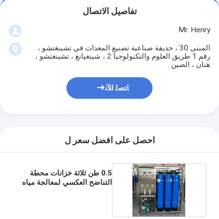
تفاصيل الاتصال
Mr. Henry
المبنى 30 ، حديقة صناعية تصنيع المعدات في تشينغتشو ،
رقم 1 طريق العلوم والتكنولوجيا 2 ، شينغيانغ ، تشينغتشو ،
هنان ، الصين
ﺎﺘﺼﻟ ﺍﻶﻧ
احصل على افضل سعر ل
0.5 طن ثلاثة خزانات محطة
التناضح العكسي لمعالجة مياه
البحر