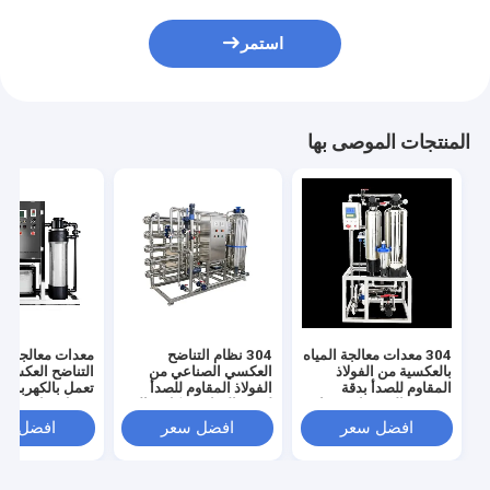
استمر
المنتجات الموصى بها
304 معدات معالجة المياه
304 نظام التناضح
معدات معالجة مي
بالعكسية من الفولاذ
العكسي الصناعي من
التناضح العكسي 
المقاوم للصدأ بدقة
الفولاذ المقاوم للصدأ
تعمل بالكهرباء 
تصفية عالية جدا وضغط
لتنقية المياه بشكل مثالي
مدخل 
مدخل المياه 0.3MPA
ودائم
باسكال ودقة ترش
افضل سعر
افضل سعر
افضل سع
جدًا