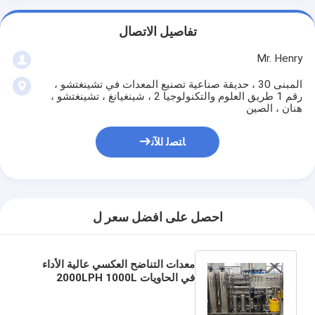
تفاصيل الاتصال
Mr. Henry
المبنى 30 ، حديقة صناعية تصنيع المعدات في تشينغتشو ،
رقم 1 طريق العلوم والتكنولوجيا 2 ، شينغيانغ ، تشينغتشو ،
هنان ، الصين
ﺎﺘﺼﻟ ﺍﻶﻧ
احصل على افضل سعر ل
معدات التناضح العكسي عالية الأداء
في الحاويات 2000LPH 1000L
معدات معالجة المياه بالتناضح
العكسي