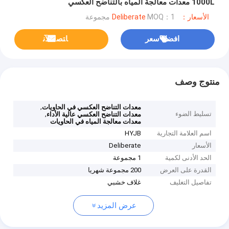
1000L معدات معالجة المياه بالتناضح العكسي
الأسعار：Deliberate
MOQ：1 مجموعة
افضل سعر
ﺎﺘﺼﻟ ﺍﻶﻧ
منتوج وصف
,
معدات التناضح العكسي في الحاويات
تسليط الضوء
,
معدات التناضح العكسي عالية الأداء
معدات معالجة المياه في الحاويات
اسم العلامة التجارية
HYJB
الأسعار
Deliberate
الحد الأدنى لكمية
1 مجموعة
القدرة على العرض
200 مجموعة شهريا
تفاصيل التغليف
غلاف خشبي
عرض المزيد