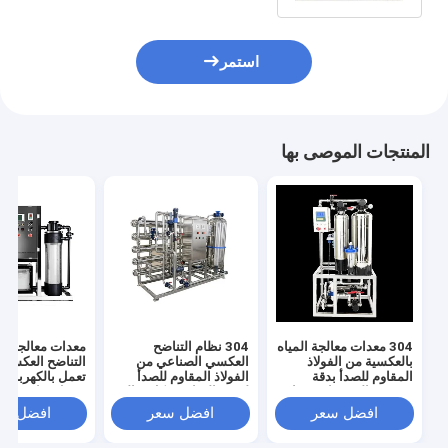
استمر
المنتجات الموصى بها
304 معدات معالجة المياه
304 نظام التناضح
معدات معالجة مي
بالعكسية من الفولاذ
العكسي الصناعي من
التناضح العكسي 
المقاوم للصدأ بدقة
الفولاذ المقاوم للصدأ
تعمل بالكهرباء 
تصفية عالية جدا وضغط
لتنقية المياه بشكل مثالي
مدخل 
مدخل المياه 0.3MPA
ودائم
باسكال ودقة ترش
افضل سعر
افضل سعر
افضل سع
جدًا