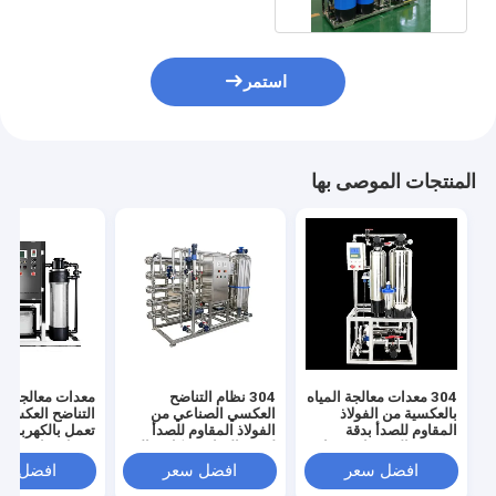
استمر
المنتجات الموصى بها
304 معدات معالجة المياه
304 نظام التناضح
معدات معالجة مي
بالعكسية من الفولاذ
العكسي الصناعي من
التناضح العكسي 
المقاوم للصدأ بدقة
الفولاذ المقاوم للصدأ
تعمل بالكهرباء 
تصفية عالية جدا وضغط
لتنقية المياه بشكل مثالي
مدخل 
مدخل المياه 0.3MPA
ودائم
باسكال ودقة ترش
افضل سعر
افضل سعر
افضل سع
جدًا