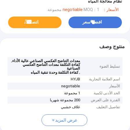
نظام معالجة المياه
الأسعار：negotiable
MOQ：1 مجموعة
افضل سعر
ﺎﺘﺼﻟ ﺍﻶﻧ
منتوج وصف
,
معدات التناضح العكسي الصناعي عالية الأداء
كفاءة التكلفة معدات التناضح العكسي
تسليط الضوء
الصناعية
,
كفاءة التكلفة وحدة تنقية المياه
اسم العلامة التجارية
HYJB
الأسعار
negotiable
الحد الأدنى لكمية
1 مجموعة
القدرة على العرض
200 مجموعة شهريا
تفاصيل التغليف
غلاف خشبي
عرض المزيد