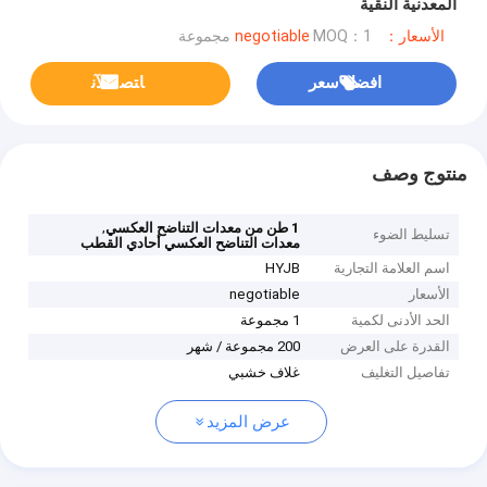
المعدنية النقية
الأسعار：negotiable
MOQ：1 مجموعة
افضل سعر
ﺎﺘﺼﻟ ﺍﻶﻧ
منتوج وصف
,
1 طن من معدات التناضح العكسي
تسليط الضوء
معدات التناضح العكسي أحادي القطب
اسم العلامة التجارية
HYJB
الأسعار
negotiable
الحد الأدنى لكمية
1 مجموعة
القدرة على العرض
200 مجموعة / شهر
تفاصيل التغليف
غلاف خشبي
عرض المزيد