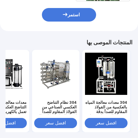
استمر
المنتجات الموصى بها
304 معدات معالجة المياه
304 نظام التناضح
معدات معالجة مي
بالعكسية من الفولاذ
العكسي الصناعي من
التناضح العكسي 
المقاوم للصدأ بدقة
الفولاذ المقاوم للصدأ
تعمل بالكهرباء 
تصفية عالية جدا وضغط
لتنقية المياه بشكل مثالي
مدخل 
مدخل المياه 0.3MPA
ودائم
باسكال ودقة ترش
افضل سعر
افضل سعر
افضل سع
جدًا