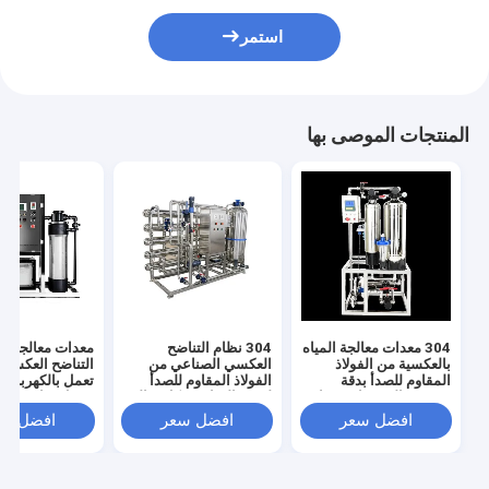
استمر
المنتجات الموصى بها
304 معدات معالجة المياه
304 نظام التناضح
معدات معالجة مي
بالعكسية من الفولاذ
العكسي الصناعي من
التناضح العكسي 
المقاوم للصدأ بدقة
الفولاذ المقاوم للصدأ
تعمل بالكهرباء 
تصفية عالية جدا وضغط
لتنقية المياه بشكل مثالي
مدخل 
مدخل المياه 0.3MPA
ودائم
باسكال ودقة ترش
افضل سعر
افضل سعر
افضل سع
جدًا