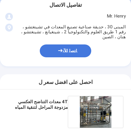
تفاصيل الاتصال
Mr. Henry
المبنى 30 ، حديقة صناعية تصنيع المعدات في تشينغتشو ،
رقم 1 طريق العلوم والتكنولوجيا 2 ، شينغيانغ ، تشينغتشو ،
هنان ، الصين
ﺎﺘﺼﻟ ﺍﻶﻧ
احصل على افضل سعر ل
4T معدات التناضح العكسي
مزدوجة المراحل لتنقية المياه
التجارية