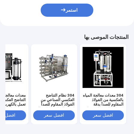
استمر
المنتجات الموصى بها
304 معدات معالجة المياه
304 نظام التناضح
معدات معالجة مي
بالعكسية من الفولاذ
العكسي الصناعي من
التناضح العكسي 
المقاوم للصدأ بدقة
الفولاذ المقاوم للصدأ
تعمل بالكهرباء 
تصفية عالية جدا وضغط
لتنقية المياه بشكل مثالي
مدخل 
مدخل المياه 0.3MPA
ودائم
باسكال ودقة ترش
افضل سعر
افضل سعر
افضل سع
جدًا