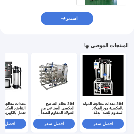
استمر
المنتجات الموصى بها
304 معدات معالجة المياه
304 نظام التناضح
معدات معالجة مي
بالعكسية من الفولاذ
العكسي الصناعي من
التناضح العكسي 
المقاوم للصدأ بدقة
الفولاذ المقاوم للصدأ
تعمل بالكهرباء 
تصفية عالية جدا وضغط
لتنقية المياه بشكل مثالي
مدخل 
مدخل المياه 0.3MPA
ودائم
باسكال ودقة ترش
افضل سعر
افضل سعر
افضل سع
جدًا