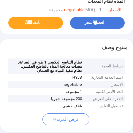
المياه نظام المعدات
الأسعار：negotiable
MOQ：1 مجموعة
افضل سعر
ﺎﺘﺼﻟ ﺍﻶﻧ
منتوج وصف
,
نظام التناضح العكسي 1 طن في الساعة
تسليط الضوء
,
معدات معالجة المياه بالتناضح العكسي
نظام تنقية المياه مع الضمان
اسم العلامة التجارية
HYJB
الأسعار
negotiable
الحد الأدنى لكمية
1 مجموعة
القدرة على العرض
200 مجموعة شهريا
تفاصيل التغليف
غلاف خشبي
عرض المزيد