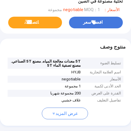
تحلية مصنوعة في الصين
الأسعار：negotiable
MOQ：1 مجموعة
افضل سعر
ﺎﺘﺼﻟ ﺍﻶﻧ
منتوج وصف
,
,
5T معدات معالجة المياه
مصنع 5T الصناعي
تسليط الضوء
مصنع تصفية الماء 5T
اسم العلامة التجارية
HYJB
الأسعار
negotiable
الحد الأدنى لكمية
1 مجموعة
القدرة على العرض
200 مجموعة شهريا
تفاصيل التغليف
غلاف خشبي
عرض المزيد