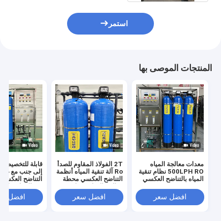
استمر
المنتجات الموصى بها
معدات معالجة المياه
2T الفولاذ المقاوم للصدأ
قابلة للتخصيص تب
500LPH RO نظام تنقية
Ro آلة تنقية المياه أنظمة
إلى جنب مع غشا
المياه بالتناضح العكسي
التناضح العكسي محطة
التناضح العكسي 
معالجة المياه معدات
UV المعادن ال
PLC معالجة المياه
معالجة المياه
افضل سعر
افضل سعر
افضل سع