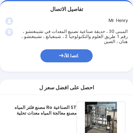
تفاصيل الاتصال
Mr. Henry
المبنى 30 ، حديقة صناعية تصنيع المعدات في تشينغتشو ،
رقم 1 طريق العلوم والتكنولوجيا 2 ، شينغيانغ ، تشينغتشو ،
هنان ، الصين
ﺎﺘﺼﻟ ﺍﻶﻧ
احصل على افضل سعر ل
5T الصناعية Ro مصنع فلتر المياه
مصنع معالجة المياه معدات تحلية
مصنوعة في الصين