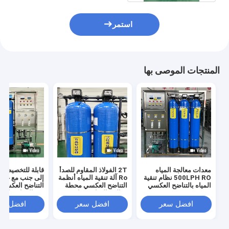
استمر
المنتجات الموصى بها
معدات معالجة المياه
2T الفولاذ المقاوم للصدأ
قابلة للتخصيص تب
500LPH RO نظام تنقية
Ro آلة تنقية المياه أنظمة
إلى جنب مع غشا
المياه بالتناضح العكسي
التناضح العكسي محطة
التناضح العكسي 
معالجة المياه معدات
UV المعادن ال
PLC معالجة المياه
معالجة المياه
افضل سعر
افضل سعر
افضل سع