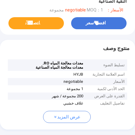
النقية الصناعية
الأسعار：negotiable
MOQ：1 مجموعة
افضل سعر
ﺎﺘﺼﻟ ﺍﻶﻧ
منتوج وصف
,
معدات معالجة المياه RO
تسليط الضوء
معدات معالجة المياه الصناعية
اسم العلامة التجارية
HYJB
الأسعار
negotiable
الحد الأدنى لكمية
1 مجموعة
القدرة على العرض
200 مجموعة / شهر
تفاصيل التغليف
غلاف خشبي
عرض المزيد