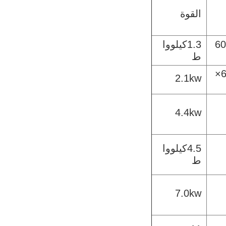
القوة
1500 ×
1.3كيلووا
ط
1700×600×
2.1kw
4.4kw
4.5كيلووا
ط
7.0kw