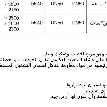
DN40
DN50
DN50
1500 ×
2150
3500 ×
DN40
DN50
DN50
1600 ×
2300
 لضمان استقرارها.
 أي تسرب.
سلامة وأن يكون لها أرض جيد