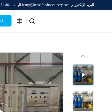
البريد الإلكتروني henry@henanfoodmachinery.com
الهاتف +86-0371-65161688


اط