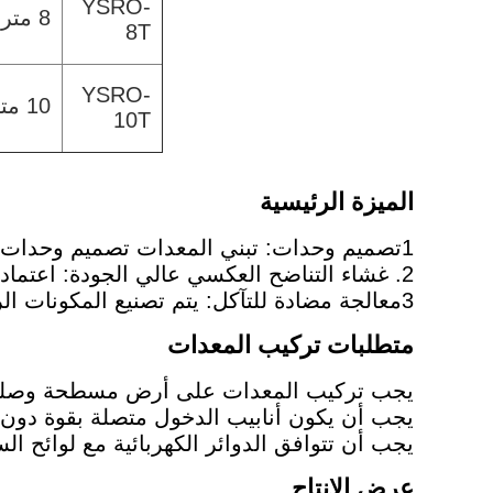
YSRO-
8 متر / ساعة
8T
YSRO-
10 متر3/ساعة
10T
الميزة الرئيسية
1تصميم وحدات: تبني المعدات تصميم وحدات، وهو مريح للتثبيت وتفكيك ونقل.
2. غشاء التناضح العكسي عالي الجودة: اعتمادا على غشاء التناضح العكسي عالي الجودة ، لديه خصائص مثل الإنتاجية العالية وطول العمر.
3معالجة مضادة للتآكل: يتم تصنيع المكونات الرئيسية من مواد مقاومة للتآكل لضمان التشغيل المستقر للمعدات على المدى الطويل.
متطلبات تركيب المعدات
يجب تركيب المعدات على أرض مسطحة وصلبة
يجب أن يكون أنابيب الدخول متصلة بقوة دون
يجب أن تتوافق الدوائر الكهربائية مع لوائح ال
عرض الإنتاج