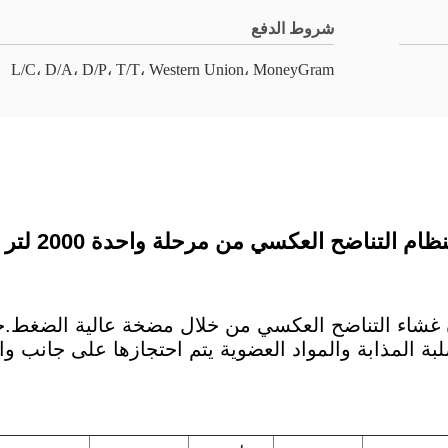
شروط الدفع
L/C، D/A، D/P، T/T، Western Union، MoneyGram
اضح العكسي من مرحلة واحدة 2000 لتر / ساعة بسعر منخفض
ون غشاء التناضح العكسي من خلال مضخة عالية الضغط.جز
 المذابة والمواد العضوية يتم احتجازها على جانب واح