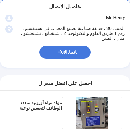
تفاصيل الاتصال
Mr. Henry
المبنى 30 ، حديقة صناعية تصنيع المعدات في تشينغتشو ،
رقم 1 طريق العلوم والتكنولوجيا 2 ، شينغيانغ ، تشينغتشو ،
هنان ، الصين
ﺎﺘﺼﻟ ﺍﻶﻧ
احصل على افضل سعر ل
مولد مياه أوزونية متعدد
الوظائف لتحسين نوعية
الهواء