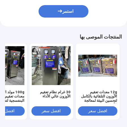
استمر
المنتجات الموصى بها
12g معدات تعقيم
30 غرام نظام تعقيم
100g مولد الأو
الأوزون التلقائية بالكامل
الأوزون عالي الأداء
معدات تعقيم اله
لتحسين البيئة لمعالجة
البنفسجية لتنقية 
الأغذية
افضل سعر
افضل سعر
افضل سع