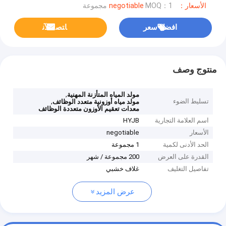
الأسعار：negotiable
MOQ：1 مجموعة
افضل سعر
ﺎﺘﺼﻟ ﺍﻶﻧ
منتوج وصف
,
مولد المياه المتأزنة المهنية
تسليط الضوء
,
مولد مياه أوزونية متعدد الوظائف
معدات تعقيم الأوزون متعددة الوظائف
اسم العلامة التجارية
HYJB
الأسعار
negotiable
الحد الأدنى لكمية
1 مجموعة
القدرة على العرض
200 مجموعة / شهر
تفاصيل التغليف
غلاف خشبي
عرض المزيد