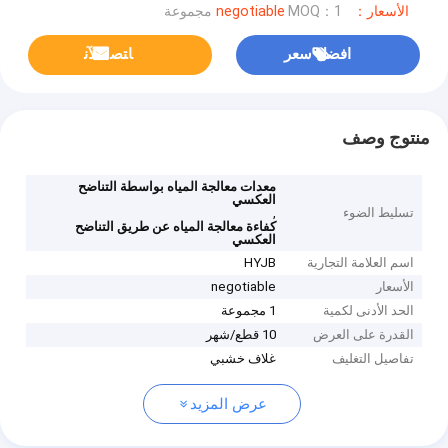
الأسعار：negotiable
MOQ：1 مجموعة
افضل سعر
ﺎﺘﺼﻟ ﺍﻶﻧ
منتوج وصف
معدات معالجة المياه بواسطة التناضح
العكسي
تسليط الضوء
,
كفاءة معالجة المياه عن طريق التناضح
العكسي
اسم العلامة التجارية
HYJB
الأسعار
negotiable
الحد الأدنى لكمية
1 مجموعة
القدرة على العرض
10 قطع/شهر
تفاصيل التغليف
غلاف خشبي
عرض المزيد