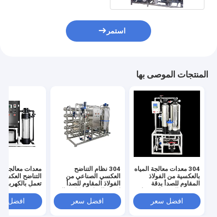
استمر
المنتجات الموصى بها
304 معدات معالجة المياه
304 نظام التناضح
معدات معالجة مي
بالعكسية من الفولاذ
العكسي الصناعي من
التناضح العكسي 
المقاوم للصدأ بدقة
الفولاذ المقاوم للصدأ
تعمل بالكهرباء 
تصفية عالية جدا وضغط
لتنقية المياه بشكل مثالي
مدخل 
مدخل المياه 0.3MPA
ودائم
باسكال ودقة ترش
افضل سعر
افضل سعر
افضل سع
جدًا