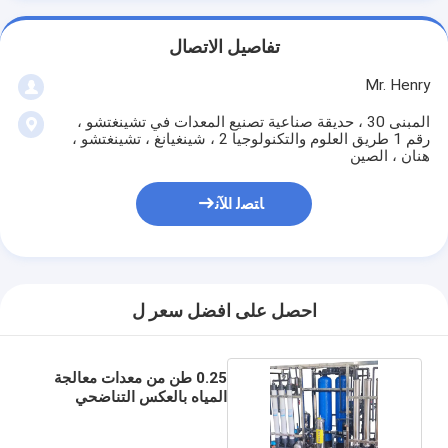
تفاصيل الاتصال
Mr. Henry
المبنى 30 ، حديقة صناعية تصنيع المعدات في تشينغتشو ،
رقم 1 طريق العلوم والتكنولوجيا 2 ، شينغيانغ ، تشينغتشو ،
هنان ، الصين
ﺎﺘﺼﻟ ﺍﻶﻧ
احصل على افضل سعر ل
0.25 طن من معدات معالجة
المياه بالعكس التناضحي
المزدوج