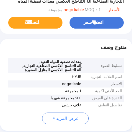
التجارية الصناعية آلة التناضح العكسي معدات تصفية المياه
النقية معالجة المياه
الأسعار：negotiable
MOQ：1 مجموعة
افضل سعر
ﺎﺘﺼﻟ ﺍﻶﻧ
منتوج وصف
,
معدات تصفية المياه النقية
تسليط الضوء
,
آلة التناضح العكسي الصناعية التجارية
آلة التناضح العكسي للمنازل الصغيرة
اسم العلامة التجارية
HYJB
الأسعار
negotiable
الحد الأدنى لكمية
1 مجموعة
القدرة على العرض
200 مجموعة شهريا
تفاصيل التغليف
غلاف خشبي
عرض المزيد