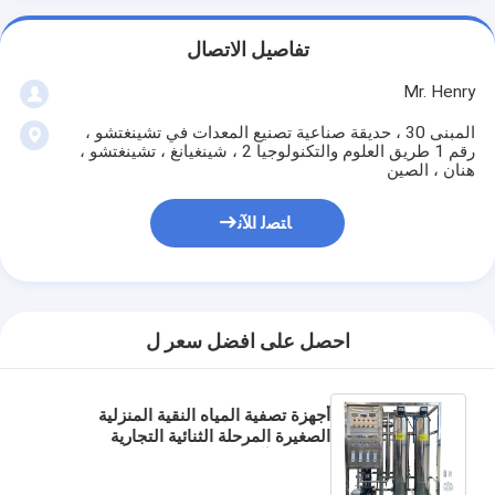
تفاصيل الاتصال
Mr. Henry
المبنى 30 ، حديقة صناعية تصنيع المعدات في تشينغتشو ،
رقم 1 طريق العلوم والتكنولوجيا 2 ، شينغيانغ ، تشينغتشو ،
هنان ، الصين
ﺎﺘﺼﻟ ﺍﻶﻧ
احصل على افضل سعر ل
أجهزة تصفية المياه النقية المنزلية
الصغيرة المرحلة الثنائية التجارية
الصناعية آلة التناضح العكسي معدات
تصفية المياه النقية معالجة المياه