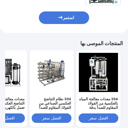
استمر
المنتجات الموصى بها
304 معدات معالجة المياه
304 نظام التناضح
معدات معالجة مي
بالعكسية من الفولاذ
العكسي الصناعي من
التناضح العكسي 
المقاوم للصدأ بدقة
الفولاذ المقاوم للصدأ
تعمل بالكهرباء 
تصفية عالية جدا وضغط
لتنقية المياه بشكل مثالي
مدخل 
مدخل المياه 0.3MPA
ودائم
باسكال ودقة ترش
افضل سعر
افضل سعر
افضل سع
جدًا