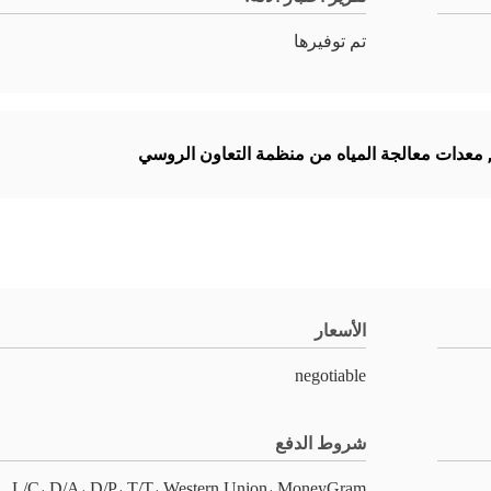
تم توفيرها
معدات معالجة المياه من منظمة التعاون الروسي
الأسعار
negotiable
شروط الدفع
L/C، D/A، D/P، T/T، Western Union، MoneyGram