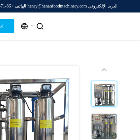
البريد الإلكتروني henry@henanfoodmachinery.com
الهاتف +86-0371-65161688


اط