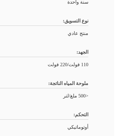
سنة واحدة
نوع التسويق:
منتج عادي
الجهد:
110 فولت/220 فولت
ملوحة المياه الناتجة:
<500 ملغ/لتر
التحكم:
أوتوماتيكي