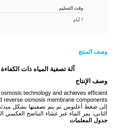
وقت التسليم
7 أيام
وصف المنتج
آلة تصفية المياه ذات الكفاءة العالية 1T / H ذات المرحلة المزدوجة العكسية للتناضح 
وصف الإنتاج
osmosis technology and achieves efficient
إلى ضغط أعلىومن ثم يتم تصفيتها بشكل مبدئي 
الثاني، يمر الماء عبر غشاء التناضح العكسي ا
جدول المعلمات