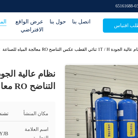
اتصل بنا
حول بنا
عرض الواقع
الم
لب اقتباس
الافتراضي
 الجودة 1T / H ثنائي القطب عكس التناضح RO معالجة المياه للصناعة
>
التناضح RO معالجة المياه للصناعة
مكان المنشأ
تشنغ
اسم العلامة
YJB
التجارية