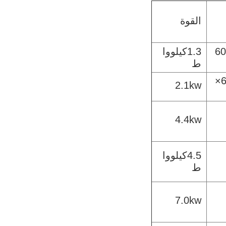
القوة
1500 ×
1.3كيلووا
ط
1700×600×
2.1kw
4.4kw
4.5كيلووا
ط
7.0kw