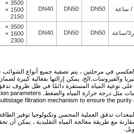
3500 ×
DN40
DN50
DN50
1500 ×
2150
3500 ×
DN40
DN50
DN50
1600 ×
2300
لعكسي في مرحلتين ، يتم تصفية جميع أنواع الشوائب في 
يريا والفيروسات,الخ، يمكن إزالتها بفعالية كبيرة لضمان ن
ظ على نوعية المياه المستقرة دائمًا في ظل ظروف تدفق
المياه في مصدر المياه المدخلة أو تغيير 
ultistage filtration mechanism to ensure the purit
 المعدات تدفق العملية المحسن وتكنولوجيا توفير الطاقة
رنة مع طريقة معالجة المياه التقليدية ، يمكن أن تحقق
يل.