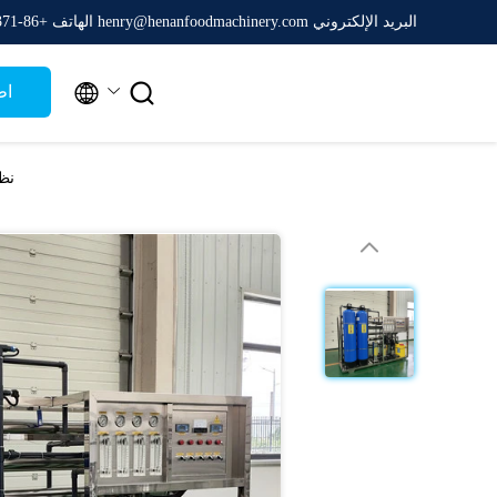
البريد الإلكتروني henry@henanfoodmachinery.com
الهاتف +86-0371-65161688


اط
نظام عالية