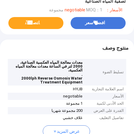
تصفية المياه الصناعية
الأسعار：negotiable
MOQ：1 مجموعة
افضل سعر
ﺎﺘﺼﻟ ﺍﻶﻧ
منتوج وصف
معدات معالجة المياه العكسية الصناعية،
2000 لتر في الساعة معدات معالجة المياه
العكسية،
تسليط الضوء
,
2000lph Reverse Osmosis Water
Treatment Equipment
اسم العلامة التجارية
HYJB
الأسعار
negotiable
الحد الأدنى لكمية
1 مجموعة
القدرة على العرض
200 مجموعة شهريا
تفاصيل التغليف
غلاف خشبي
عرض المزيد