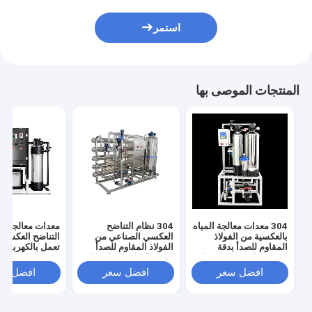
استمر
المنتجات الموصى بها
304 معدات معالجة المياه
304 نظام التناضح
معدات معالجة مي
بالعكسية من الفولاذ
العكسي الصناعي من
التناضح العكسي 
المقاوم للصدأ بدقة
الفولاذ المقاوم للصدأ
تعمل بالكهرباء 
تصفية عالية جدا وضغط
لتنقية المياه بشكل مثالي
مدخل 
مدخل المياه 0.3MPA
ودائم
باسكال ودقة ترش
افضل سعر
افضل سعر
افضل سع
جدًا