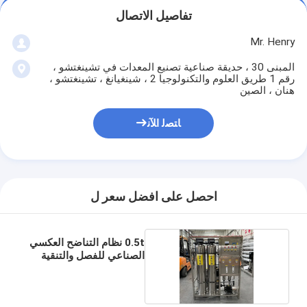
تفاصيل الاتصال
Mr. Henry
المبنى 30 ، حديقة صناعية تصنيع المعدات في تشينغتشو ،
رقم 1 طريق العلوم والتكنولوجيا 2 ، شينغيانغ ، تشينغتشو ،
هنان ، الصين
ﺎﺘﺼﻟ ﺍﻶﻧ
احصل على افضل سعر ل
0.5t نظام التناضح العكسي
الصناعي للفصل والتنقية