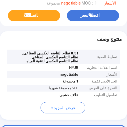
الأسعار：negotiable
MOQ：1 مجموعة
افضل سعر
ﺎﺘﺼﻟ ﺍﻶﻧ
منتوج وصف
,
0.5t نظام التناضح العكسي الصناعي
تسليط الضوء
,
نظام التناضح العكسي الصناعي
نظام التناضح العكسي لتنقية المياه
اسم العلامة التجارية
HYJB
الأسعار
negotiable
الحد الأدنى لكمية
1 مجموعة
القدرة على العرض
200 مجموعة شهريا
تفاصيل التغليف
غلاف خشبي
عرض المزيد