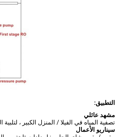
التطبيق:
مشهد عائلي
تصفية المياه في الفيلا / المنزل الكبير ، لتلبي
سيناريو الأعمال
مقهى/مقهى شاي الحليب: إمدادات ثابتة من الم