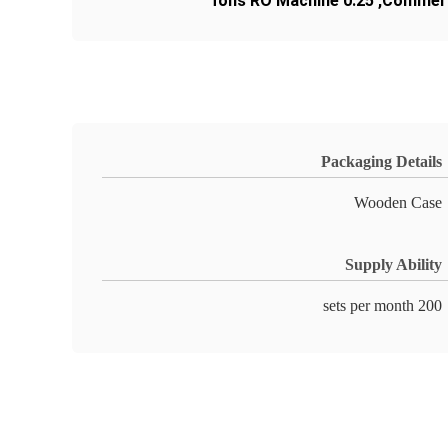
0.25 Tons RO Machine
,
Commerci
Packaging Details
Wooden Case
Supply Ability
200 sets per month