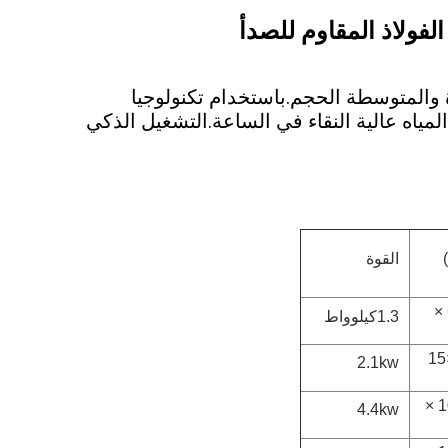
ة والمتوسطة الحجم.باستخدام تكنولوجيا
جهيز المسبق + الترشيح الدقيق)، والتي يمكن أن تنتج باستمرار 0.25 طن من المياه عالية النقاء في الساعة.التشغيل الذكي
القوة
1500 × 600 ×
1.3كيلوواط
1700×600×15
2.1kw
2500 × 1000 ×
4.4kw