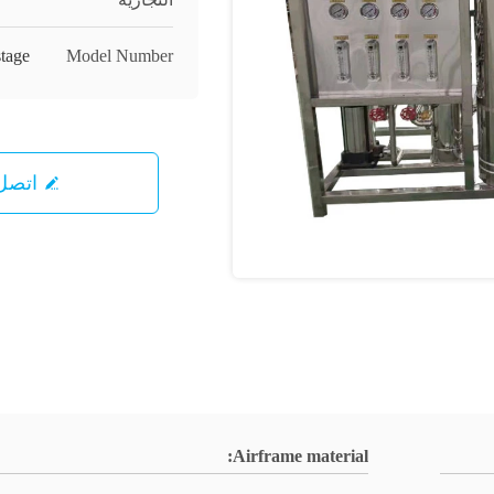
stage
Model Number
اتصل 
Airframe material: