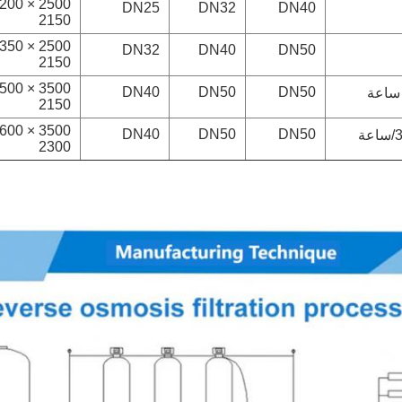
DN25
DN32
DN40
2150
DN32
DN40
DN50
2150
DN40
DN50
DN50
2150
DN40
DN50
DN50
2300