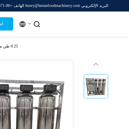
البريد الإلكتروني henry@henanfoodmachinery.com
الهاتف +86-0371-65161688


اط
0.25 طن من آلة RO ذات مرحلتين معدات تنقية المياه التجارية 304 الفولاذ المقاوم للصدأ