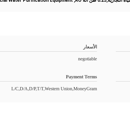
al Water Purification Equipment
,
الأسعار
negotiable
Payment Terms
L/C,D/A,D/P,T/T,Western Union,MoneyGram