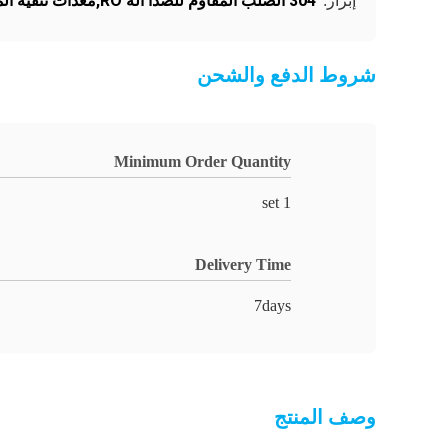
304 الصلب المقاوم للصدأ آلة RO,معدات تنقية المياه التجارية,0.25 طن آلة RO
إبراز:
شروط الدفع والشحن
Minimum Order Quantity
1 set
Delivery Time
7days
وصف المنتج