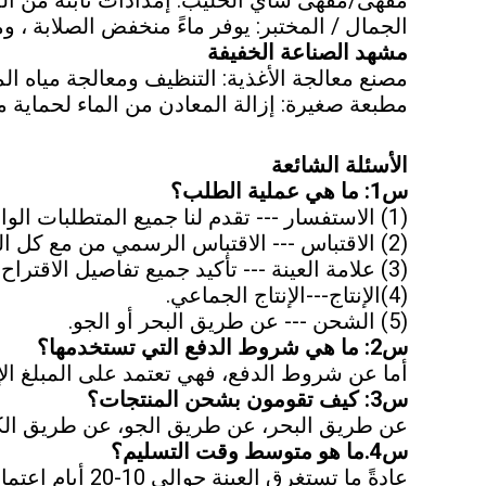
الجمال / المختبر: يوفر ماءً منخفض الصلابة ، و
مشهد الصناعة الخفيفة
مصنع معالجة الأغذية: التنظيف ومعالجة مياه المع
مطبعة صغيرة: إزالة المعادن من الماء لحماية م
الأسئلة الشائعة
س1: ما هي عملية الطلب؟
(1) الاستفسار --- تقدم لنا جميع المتطلبات الواضحة (الكمية الإجمالية وتفاصيل الحزمة).
(2) الاقتباس --- الاقتباس الرسمي من مع كل المواصفات الواضحة من فريقنا المهني.
(3) علامة العينة --- تأكيد جميع تفاصيل الاقتراح والعينة النهائية.
(4)الإنتاج---الإنتاج الجماعي.
(5) الشحن --- عن طريق البحر أو الجو.
س2: ما هي شروط الدفع التي تستخدمها؟
أما عن شروط الدفع، فهي تعتمد على المبلغ الإ
س3: كيف تقومون بشحن المنتجات؟
عن طريق البحر، عن طريق الجو، عن طريق الكوريير، DHL، Fedex، UPS
س4.ما هو متوسط وقت التسليم؟
عادةً ما تستغرق العينة حوالي 10-20 أيام اعتماداً على نوع المنتج. عادةً ما تستغرق الطلبات الكبيرة حوالي 35 يومًا.