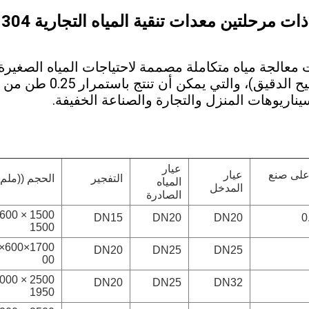
ت معالجة مياه متكاملة مصممة لاحتياجات المياه الصغير
الترشيح في مرحلتين (الت
سيناريوهات المنزل والتجارة والصناعة الخفيفة.
عيار
على صنع
عيار
التفجير
الحجم ((ملم)
المياه
المدخل
الصادرة
DN15
DN20
DN20
0
1500
DN20
DN25
DN25
00
DN20
DN25
DN32
1950