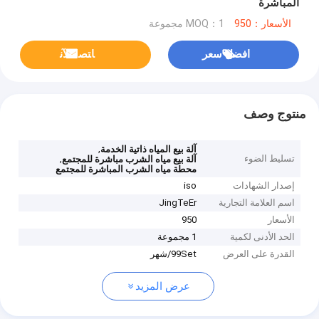
المباشرة
الأسعار：950
MOQ：1 مجموعة
افضل سعر
ﺎﺘﺼﻟ ﺍﻶﻧ
منتوج وصف
,
آلة بيع المياه ذاتية الخدمة
تسليط الضوء
,
آلة بيع مياه الشرب مباشرة للمجتمع
محطة مياه الشرب المباشرة للمجتمع
إصدار الشهادات
iso
اسم العلامة التجارية
JingTeEr
الأسعار
950
الحد الأدنى لكمية
1 مجموعة
القدرة على العرض
99Set/شهر
عرض المزيد