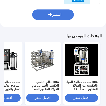
استمر
المنتجات الموصى بها
304 معدات معالجة المياه
304 نظام التناضح
معدات معالجة مي
بالعكسية من الفولاذ
العكسي الصناعي من
التناضح العكسي 
المقاوم للصدأ بدقة
الفولاذ المقاوم للصدأ
تعمل بالكهرباء 
تصفية عالية جدا وضغط
لتنقية المياه بشكل مثالي
مدخل 
مدخل المياه 0.3MPA
ودائم
باسكال ودقة ترش
افضل سعر
افضل سعر
افضل سع
جدًا