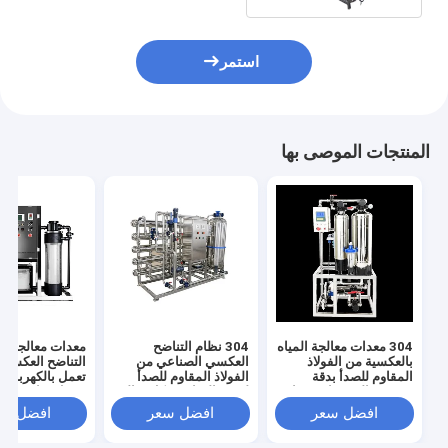
استمر
المنتجات الموصى بها
304 معدات معالجة المياه
304 نظام التناضح
معدات معالجة مي
بالعكسية من الفولاذ
العكسي الصناعي من
التناضح العكسي 
المقاوم للصدأ بدقة
الفولاذ المقاوم للصدأ
تعمل بالكهرباء 
تصفية عالية جدا وضغط
لتنقية المياه بشكل مثالي
مدخل 
مدخل المياه 0.3MPA
ودائم
باسكال ودقة ترش
افضل سعر
افضل سعر
افضل سع
جدًا