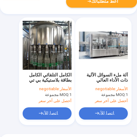
أعط متطلباتك
آلة ملء السوائل الآلية
الكامل التلقائي الكامل
ذات الأداء العالي
بطاقة بلاستيكية بي تي
للمحمولات
شرب المياه النقية خط
الأسعار:
negotiable
الأسعار:
negotiable
إنتاج المياه المعدنية آلة
1 مجموعة
MOQ:
1 مجموعة
MOQ:
ملء
أحصل على آخر سعر
أحصل على آخر سعر
ﺎﺘﺼﻟ ﺍﻶﻧ
ﺎﺘﺼﻟ ﺍﻶﻧ