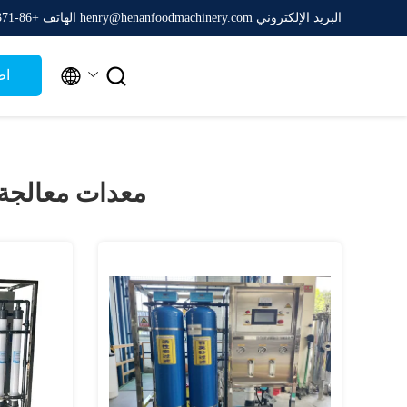
البريد الإلكتروني henry@henanfoodmachinery.com
الهاتف +86-0371-65161688


اط
معدات معالجة ا