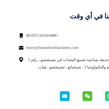
نا في أي وقت

+86-0371-65161688

henry@henanfoodmachinery.com

المبنى 30 ، حديقة صناعية تصنيع المعدات في تشينغتشو ، رقم 1
طريق العلوم والتكنولوجيا 2 ، شينغيانغ ، تشينغتشو ، هنان ،