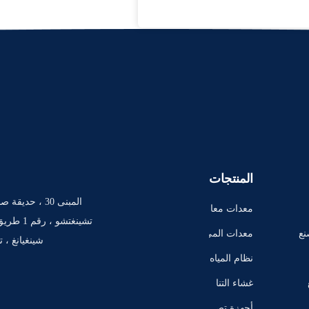
المنتجات
المبنى 30 ، حد
معدات معا
لجة المياه ب
نع
معدات المي
شينغيانغ ، 
التناضح الع
اه النقية
نظام المياه
كسي
النقية للغاي
غشاء التنا
ة EDI
ضح العكس
أجهزة تص