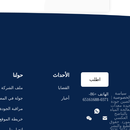
الأحداث
حولنا
اطلب
القضايا
ملف الشركة
سياسة
اقتباس
الهاتف +86-
لخصوصية
|
أخبار
جولة في المص
0371-65161688
لصين جودة
يدة معدات
مراقبة الجودة
عالجة المياه

بالتناضح


العكسي
خريطة الموقع
مورد. حقوق
لطبع والنشر
اتصل بنا
© 2024-2026