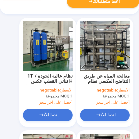
أعط متطلباتك
معالجة المياه عن طريق
نظام عالية الجودة 1T /
التناضح العكسي نظام
H ثنائي القطب عكس
معدات تنقية المياه
التناضح RO معالجة المياه
الأسعار:
negotiable
الأسعار:
negotiable
المخصصة مصنع آلة تنقية
للصناعة
1 مجموعة
MOQ:
1 مجموعة
MOQ:
المياه
أحصل على آخر سعر
أحصل على آخر سعر
ﺎﺘﺼﻟ ﺍﻶﻧ
ﺎﺘﺼﻟ ﺍﻶﻧ