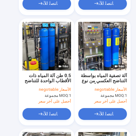
ﺎﺘﺼﻟ ﺍﻶﻧ
ﺎﺘﺼﻟ ﺍﻶﻧ
آلة تصفية المياه بواسطة
0.5 طن آلة المياه ذات
التناضح العكسي من نوع
الأقطاب الواحدة للتناضح
PVC لصناعة المأكولات
العكسي للاستخدام
الأسعار:
negotiable
الأسعار:
negotiable
والمشروبات
الصناعي توفير الطاقة
1 مجموعة
MOQ:
1 مجموعة
MOQ:
أحصل على آخر سعر
أحصل على آخر سعر
ﺎﺘﺼﻟ ﺍﻶﻧ
ﺎﺘﺼﻟ ﺍﻶﻧ