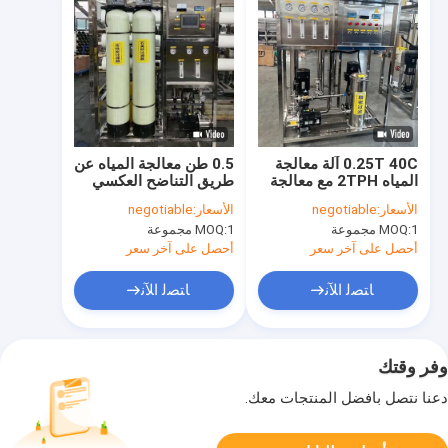
0.25T 40C آلة معالجة
0.5 طن معالجة المياه عن
المياه 2TPH مع معالجة
طريق التناضح العكسي
المياه بتناضح معاكس
جهاز تصفية التناضح
الأسعار:
negotiable
الأسعار:
negotiable
مرحلتين
العكسي مزدوج المرحلة
1 مجموعة
MOQ:
1 مجموعة
MOQ:
لإنتاج المياه النقية
أحصل على آخر سعر
أحصل على آخر سعر
ﺎﺘﺼﻟ ﺍﻶﻧ
ﺎﺘﺼﻟ ﺍﻶﻧ
وفر وقتك
دعنا نتصل بأفضل المنتجات معك.