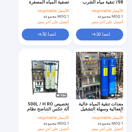
98٪ تنقية مياه الشرب
تصفية المياه المصغرة
أجهزة تصفية ترقية
نظام تصفية المياه
نظام تصفية التناضح
الأسعار:
negotiable
الأسعار:
negotiable
بالعكسية من الفولاذ
العكسي
1 مجموعة
MOQ:
1 مجموعة
MOQ:
معدات معالجة المياه بالفلترات العالية
المقاوم للصدأ
أحصل على آخر سعر
أحصل على آخر سعر
آلة تعبئة السوائل
ﺎﺘﺼﻟ ﺍﻶﻧ
ﺎﺘﺼﻟ ﺍﻶﻧ
نظام تحلية مياه البحر
آلة مياه نقية تجارية
نظام تعقيم الأوزون
خزان المياه
مياه نقية جداً لأغراض طبية
معدات تنقية المياه عالية
تخصيص 500L / H RO
الفعالية وسهلة التشغيل
آلة عكس التناضح نظام
لأنظمة معالجة المياه
معالجة المياه الصناعة
الأسعار:
negotiable
الأسعار:
negotiable
بالتناضح العكسي التجارية
غشاء
1 مجموعة
MOQ:
1 مجموعة
MOQ:
أحصل على آخر سعر
أحصل على آخر سعر