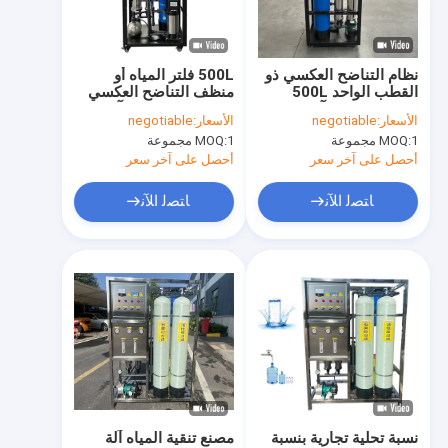
حول بنا
جولة في المعمل
نظام التناضح العكسي ذو
500L فلتر المياه أو
القطب الواحد 500L
منظف التناضح العكسي
ضبط الجودة
لمعالجة المياه آلة تنقية
نظام مياه الشرب آلات
الأسعار:
negotiable
الأسعار:
negotiable
المياه معالجة مياه
معالجة المياه
1 مجموعة
MOQ:
1 مجموعة
MOQ:
الشرب
اتصل بنا
أحصل على آخر سعر
أحصل على آخر سعر
طلب اقتباس
ﺎﺘﺼﻟ ﺍﻶﻧ
ﺎﺘﺼﻟ ﺍﻶﻧ
معدات معالجة المياه بالتناضح العكسي
معدات المياه النقية
نظام المياه النقية للغاية EDI
غشاء التناضح العكسي المستهلكات
نسبة تحلية تجارية بنسبة
مصنع تنقية المياه آلة