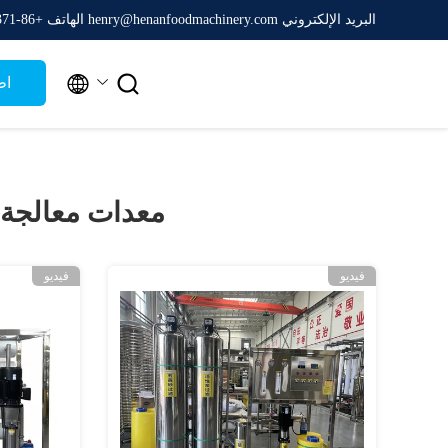
البريد الإلكتروني henry@henanfoodmachinery.com
الهاتف +86-0371-65161688


اط
معدات معالجة ا
فيديو
فيديو