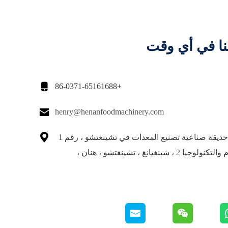
نا في أي وقت

+86-0371-65161688

henry@henanfoodmachinery.com

المبنى 30 ، حديقة صناعية تصنيع المعدات في تشينغتشو ، رقم 1
طريق العلوم والتكنولوجيا 2 ، شينغيانغ ، تشينغتشو ، هنان ،