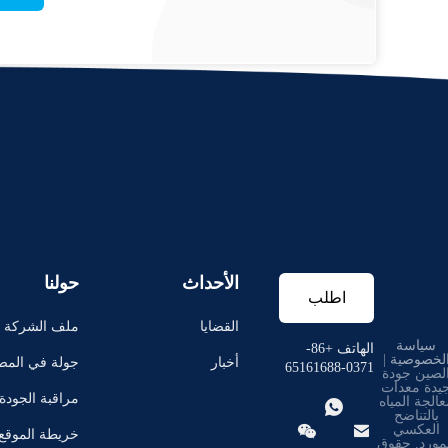
الأحداث
حولنا
اطلب
القضايا
ملف الشركة
سياسة
اقتباس
الهاتف +86-
لخصوصية
|
أخبار
جولة في المص
0371-65161688
لصين جودة
يدة معدات
مراقبة الجودة
عالجة المياه

بالتناضح


العكسي
خريطة الموقع
مورد. حقوق