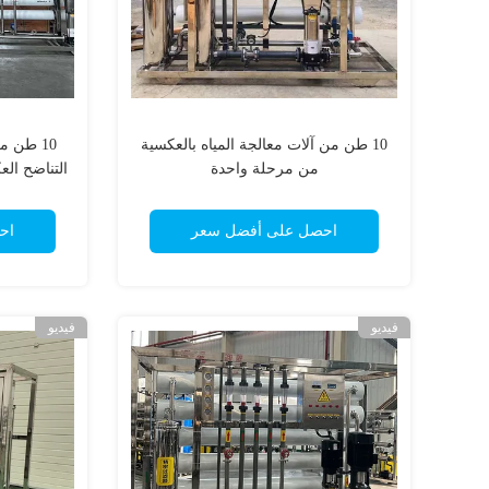
10 طن من آلات معالجة المياه بالعكسية
10 طن م
من مرحلة واحدة
التناضح ال
احصل على أفضل سعر
اح
فيديو
فيديو