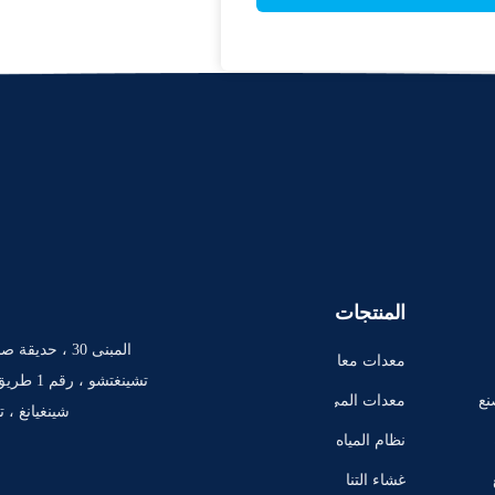
المنتجات
المبنى 30 ، حد
معدات معا
لجة المياه ب
نع
معدات المي
شينغيانغ ، 
التناضح الع
اه النقية
نظام المياه
كسي
النقية للغاي
غشاء التنا