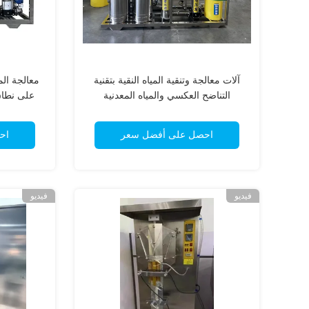
آلات معالجة وتنقية المياه النقية بتقنية
معالجة الم
التناضح العكسي والمياه المعدنية
على نطاق
المياه بقدرة 10 أط
احصل على أفضل سعر
اح
فيديو
فيديو